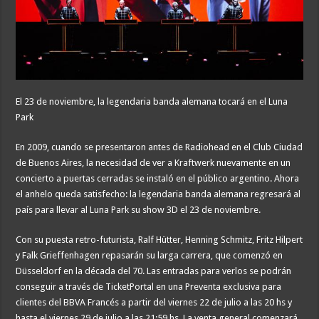
El 23 de noviembre, la legendaria banda alemana tocará en el Luna
Park
En 2009, cuando se presentaron antes de Radiohead en el Club Ciudad
de Buenos Aires, la necesidad de ver a Kraftwerk nuevamente en un
concierto a puertas cerradas se instaló en el público argentino. Ahora
el anhelo queda satisfecho: la legendaria banda alemana regresará al
país para llevar al Luna Park su show 3D el 23 de noviembre.
Con su puesta retro-futurista, Ralf Hütter, Henning Schmitz, Fritz Hilpert
y Falk Grieffenhagen repasarán su larga carrera, que comenzó en
Düsseldorf en la década del 70. Las entradas para verlos se podrán
conseguir a través de TicketPortal en una Preventa exclusiva para
clientes del BBVA Francés a partir del viernes 22 de julio a las 20 hs y
hasta el viernes 29 de julio a las 21:59 hs. La venta general comenzará