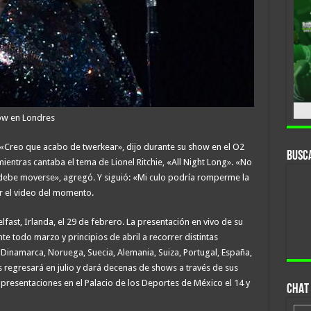
how en Londres
 «Creo que acabo de twerkear», dijo durante su show en el O2
Busc
entras cantaba el tema de Lionel Ritchie, «All Night Long». «No
debe moverse», agregó. Y siguió: «Mi culo podría romperme la
 el video del momento.
ast, Irlanda, el 29 de febrero. La presentación en vivo de su
nte todo marzo y principios de abril a recorrer distintas
 Dinamarca, Noruega, Suecia, Alemania, Suiza, Portugal, España,
os regresará en julio y dará decenas de shows a través de sus
 presentaciones en el Palacio de los Deportes de México el 14 y
CHAT 