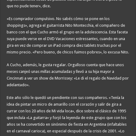
que no pude tener», dice.
«Es comprador compulsivo. No sabés cómo se pone en los
shoppings», agrega el guitarrista Nito Montecchia, el compañero de
banco con el que Cucho armó el grupo en la adolescencia. Esta faceta
suya puede verse en el DVD Vacaciones estressantes, cuando en una
gira en vez de comprar un iPad compra diez tablets truchas por el
mismo precio. «Pero bueno, de chicos fuimos pobres», lo excusa Nito.
A Cucho, además, le gusta regalar. Orgulloso cuenta que hace unos
meses canjeó unas millas acumuladas y llevó a su hija mayor a
Cincinnati a ver un show de Morrissey: «Le di el regalo de Navidad por
adelantado».
Este año sólo le quedó un pendiente con sus compañeros. «Tenía la
idea de pintar un micro de amarillo con el corazón y salir de gira a
currar con los 20 años de Mi vida loca», dice sobre el clásico de 1995
que incluía «La guitarra» y forjó la leyenda de este grupo que con los
años se ha convertido en sinónimo de fiesta en Argentina (infaltables
en el carnaval carioca), en especial después de la crisis de 2001. «Lo