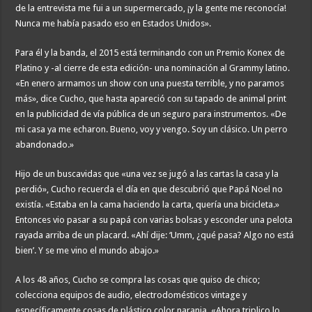
de la entrevista me fui a un supermercado, ¡y la gente me reconocía!
Nunca me había pasado eso en Estados Unidos».
Para él y la banda, el 2015 está terminando con un Premio Konex de
Platino y -al cierre de esta edición- una nominación al Grammy latino.
«En enero armamos un show con una puesta terrible, y no paramos
más», dice Cucho, que hasta apareció con su tapado de animal print
en la publicidad de vía pública de un seguro para instrumentos. «De
mi casa ya me echaron. Bueno, voy y vengo. Soy un clásico. Un perro
abandonado.»
Hijo de un buscavidas que «una vez se jugó a las cartas la casa y la
perdió», Cucho recuerda el día en que descubrió que Papá Noel no
existía. «Estaba en la cama haciendo la carta, quería una bicicleta.»
Entonces vio pasar a su papá con varias bolsas y esconder una pelota
rayada arriba de un placard. «Ahí dije: ‘Umm, ¿qué pasa? Algo no está
bien’. Y se me vino el mundo abajo.»
A los 48 años, Cucho se compra las cosas que quiso de chico;
colecciona equipos de audio, electrodomésticos vintage y
específicamente cosas de plástico color naranja. «Ahora triplico lo