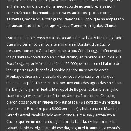
en Palermo, un día de calor a mediados de noviembre; la sesión
comenzó hace dos minutos pero ya están todos -productoras,
asistentes, modelos, el fotógrafo- riéndose. Cucho, que ha empezado
a transpirar adentro del traje, sigue: «¡Traeme los regalos, Claus!»
Este fue un año intenso para los Decadentes. «El 2015 fue tan agitado
que si no paramos vamos a terminar en el Borda», dice Cucho
después, tomando Coca Light en un sillón. Con el reggae «Enciendan
los parlantes» convertido en hit del verano, en febrero el tour de
Y la
banda sigue
por México cerró con 22.000 personas en el Palacio de
los Deportes («Si le sacás el sonido parece un show de Arctic
Monkeys», dice él), una escala de convocatoria superior a la que
tienen en su país. Este mismo show tuvo entradas agotadas en el Luna
Park en junio y en el Teatro Metropol de Bogotá, Colombia, en julio,
cuando siguieron camino a Estados Unidos. Tocaron en Chicago,
dieron dos shows en Nueva York (un Stage 48 agotado y un recital al
aire libre en Brooklyn para 8.000 personas) y hubo uno en Miami (en
Grand Central, también sold-out), donde Jaime Bayly entrevistó a
Cucho, que en un momento dijo sobre la banda: «El humor nos ha
salvado la vida». Algo cambió ese día, según el frontman: «Después