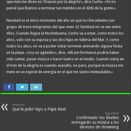
que más me dicen es: ‘Gracias por la alegría'», dice Cucho. «Yo no
pensé que íbamos a terminar tan metidos en el ADN de la gente.»
Navidad es el único momento del año en que los Decadentes (un
grupo de trece integrantes del que viven 23 familias) no se ven entre
ellos. Cuando llegue la Nochebuena, Cucho va a estar, como todos los
años, solo con su esposa y sus dos hijas en Valeria del Mar. Y, como
todos los años, no va a poder evitar terminar animando alguna fiesta
en la playa. «Soy un agitador», dice. «Mi performance podría haber
sido cantar, pasar música o hacer teatro en el medio. Cuando estoy en
el tren de la alegría es cuando avasallo, no paro, porque la música me
mete en un espiral de energía en el que me siento inimputable.»
anterior
Qué le pidió Yayo a Papá Noel
siguiente
Confirmado: los Beatles
entregarán su música a los
servicios de streaming