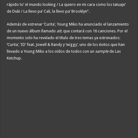
rápido to’ el mundo looking / La quiero en mi cara como los tatuaje’
de Duki / La llevo pa’ Cali, la llevo pa’ Brooklyn”.
Además de estrenar ‘Curita’, Young Miko ha anunciado el lanzamiento
de un nuevo álbum llamado
att.
que contará con 16 canciones. Por el
momento solo ha revelado el título de tres temas ya estrenados:
‘Curita’, ‘ID’ feat. Jowell & Randy y ‘wiggy’, uno de los éxitos que han
llevado a Young Miko a los oídos de todos con un
sample
de Las
Ketchup.