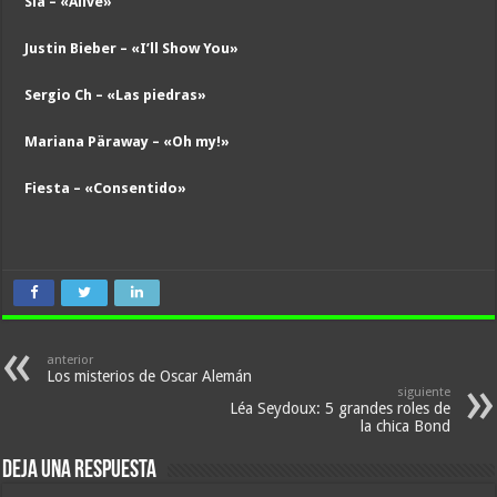
Sia – «Alive»
Justin Bieber – «I’ll Show You»
Sergio Ch – «Las piedras»
Mariana Päraway – «Oh my!»
Fiesta – «Consentido»
anterior
Los misterios de Oscar Alemán
siguiente
Léa Seydoux: 5 grandes roles de
la chica Bond
Deja una respuesta