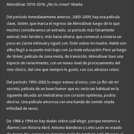
Almodóvar 2010-2016. ¿No lo creen? Véanla.
Del período inmediatamente anterior, 2003-2009, hay una película
clave,
Volver
, que marca el regreso de Almodóvar luego de lo que
muchos consideramos un extravío, su período más falsamente
autoral, más farolero, más hacia afuera, que comenzó a notarse un
poco en
Carne trémula
y siguió con
Todo sobre mi madre, Hable con
ella
y llegó a su punto más bajo con
La mala educación
. Pero ya luego
de
Volver
, película de zona mixta, de transición, Almodóvar tuvo una
especie de renacimiento, con un nuevo nivel de procesamiento del
cine clásico, del cine que siempre le gustó, con
Los abrazos rotos:
Del período 1995-2002 lo mejor estuvo al inicio, con
La flor de mi
secreto,
película de un buen humor que no sería tan habitual en la
siguiente década: un melodrama con corazón optimista, podría
decirse. Una película amorosa con una banda de sonido citada
infinidad de veces.
De 1988 a 1994 no hay dudas sobre cuál elegir, porque tenemos a
Átame!,
con Victoria Abril, Antonio Banderas y Loles León en estado