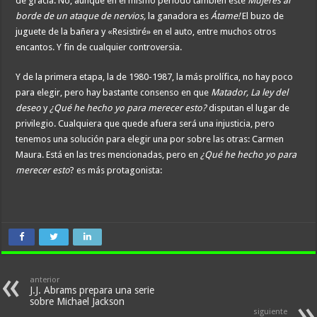
de gracia. No, aunque en el mismo período también esté
Mujeres al
borde de un ataque de nervios,
la ganadora es
Átame!
El buzo de
juguete de la bañera y «Resistiré» en el auto, entre muchos otros
encantos. Y fin de cualquier controversia.
Y de la primera etapa, la de 1980-1987, la más prolífica, no hay poco
para elegir, pero hay bastante consenso en que
Matador, La ley del
deseo
y
¿Qué he hecho yo para merecer esto?
disputan el lugar de
privilegio. Cualquiera que quede afuera será una injusticia, pero
tenemos una solución para elegir una por sobre las otras: Carmen
Maura. Está en las tres mencionadas, pero en
¿Qué he hecho yo para
merecer esto
? es más protagonista:
anterior
J.J. Abrams prepara una serie
sobre Michael Jackson
siguiente