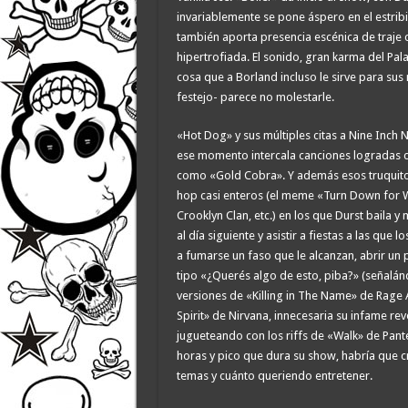
invariablemente se pone áspero en el estribil
también aporta presencia escénica de traje 
hipertrofiada. El sonido, gran karma del Pal
cosa que a Borland incluso le sirve para sus 
festejo- parece no molestarle.
«Hot Dog» y sus múltiples citas a Nine Inch N
ese momento intercala canciones logradas c
como «Gold Cobra». Y además esos truquito
hop casi enteros (el meme «Turn Down for Wh
Crooklyn Clan, etc.) en los que Durst baila 
al día siguiente y asistir a fiestas a las qu
a fumarse un faso que le alcanzan, abrir un pr
tipo «¿Querés algo de esto, piba?» (señalán
versiones de «Killing in The Name» de Rage 
Spirit» de Nirvana, innecesaria su infame r
jugueteando con los riffs de «Walk» de Pant
horas y pico que dura su show, habría que 
temas y cuánto queriendo entretener.