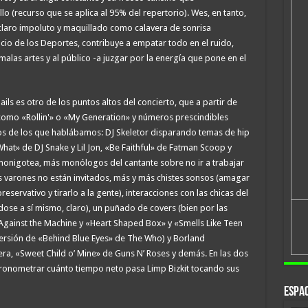
lo (recurso que se aplica al 95% del repertorio). Wes, en tanto,
claro impoluto y maquillado como calavera de sonrisa
acio de los Deportes, contribuye a empatar todo en el ruido,
malas artes y al público -a juzgar por la energía que pone en el
ails es otro de los puntos altos del concierto, que a partir de
omo «Rollin'» o «My Generation» y números prescindibles
s de los que hablábamos: DJ Skeletor disparando temas de hip
at» de DJ Snake y Lil Jon, «Be Faithful» de Fatman Scoop y
y monigotea, más monólogos del cantante sobre no ir a trabajar
e los varones no están invitados, más y más chistes sonsos (amagar
eservativo y tirarlo a la gente), interacciones con las chicas del
dose a sí mismo, claro), un puñado de covers (bien por las
Against the Machine y «Heart Shaped Box» y «Smells Like Teen
eversión de «Behind Blue Eyes» de The Who) y Borland
era, «Sweet Child o’ Mine» de Guns N’ Roses y demás. En las dos
cronometrar cuánto tiempo neto pasa Limp Bizkit tocando sus
Espac