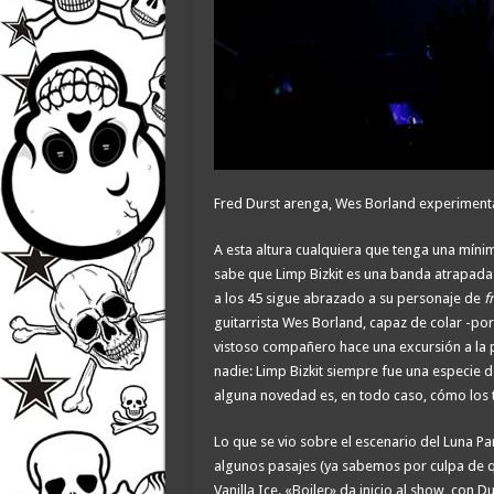
Fred Durst arenga, Wes Borland experimenta
A esta altura cualquiera que tenga una míni
sabe que Limp Bizkit es una banda atrapada 
a los 45 sigue abrazado a su personaje de
f
guitarrista Wes Borland, capaz de colar -po
vistoso compañero hace una excursión a la 
nadie: Limp Bizkit siempre fue una especie d
alguna novedad es, en todo caso, cómo los 
Lo que se vio sobre el escenario del Luna Pa
algunos pasajes (ya sabemos por culpa de q
Vanilla Ice. «Boiler» da inicio al show, con 