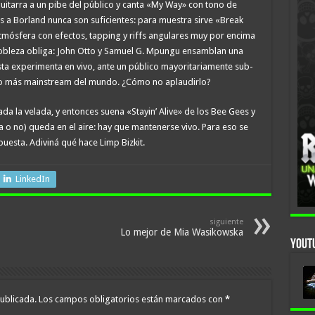
uitarra a un pibe del público y canta «My Way» con tono de
s a Borland nunca son suficientes: para muestra sirve «Break
a atmósfera con efectos, tapping y riffs angulares muy por encima
nobleza obliga: John Otto y Samuel G. Mpungu ensamblan una
ista experimenta en vivo, ante un público mayoritariamente sub-
rupo más mainstream del mundo. ¿Cómo no aplaudirlo?
a la velada, y entonces suena «Stayin’ Alive» de los Bee Gees y
a o no) queda en el aire: hay que mantenerse vivo. Para eso se
uesta. Adiviná qué hace Limp Bizkit.
LinkedIn
siguiente
Lo mejor de Mia Wasikowska
YouTu
ublicada.
Los campos obligatorios están marcados con
*