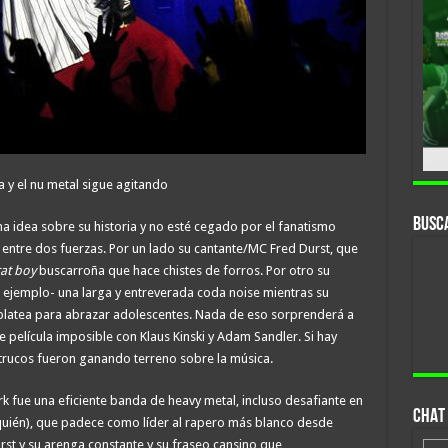
 y el nu metal sigue agitando
Busc
ma idea sobre su historia y no esté cegado por el fanatismo
entre dos fuerzas. Por un lado su cantante/MC Fred Durst, que
rat boy
buscarroña que hace chistes de forros. Por otro su
r ejemplo- una larga y entreverada coda noise mientras su
platea para abrazar adolescentes. Nada de eso sorprenderá a
e película imposible con Klaus Kinski y Adam Sandler. Si hay
trucos fueron ganando terreno sobre la música.
rk fue una eficiente banda de heavy metal, incluso desafiante en
CHAT 
uién), que padece como líder al rapero más blanco desde
Durst y su arenga constante y su fraseo cansino que