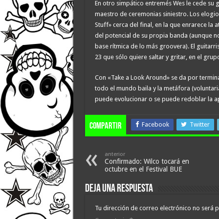
En otro simpático entremés Wes le cede su g
maestro de ceremonias siniestro. Los elogio
Stuff» cerca del final, en la que enrarece l
del potencial de su propia banda (aunque 
base rítmica de lo más groovera). El guitarr
23 que sólo quiere saltar y gritar, en el g
Con «Take a Look Around» se da por terminad
todo el mundo baila y la metáfora (voluntari
puede evolucionar o se puede redoblar la ap
Facebook
Twitter
compartir
anterior
Confirmado: Wilco tocará en
octubre en el Festival BUE
Deja una respuesta
Tu dirección de correo electrónico no será p