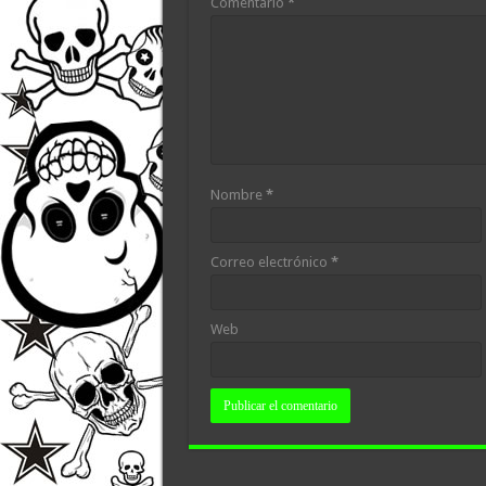
Comentario
*
Nombre
*
Correo electrónico
*
Web