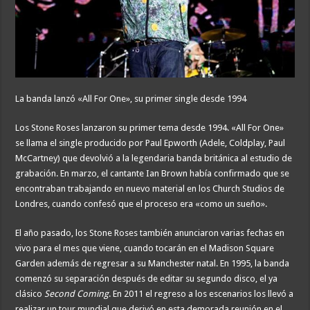
La banda lanzó «All For One», su primer single desde 1994
Los Stone Roses lanzaron su primer tema desde 1994. «All For One»
se llama el single producido por Paul Epworth (Adele, Coldplay, Paul
McCartney) que devolvió a la legendaria banda británica al estudio de
grabación. En marzo, el cantante Ian Brown había confirmado que se
encontraban trabajando en nuevo material en los Church Studios de
Londres, cuando confesó que el proceso era «como un sueño».
El año pasado, los Stone Roses también anunciaron varias fechas en
vivo para el mes que viene, cuando tocarán en el Madison Square
Garden además de regresar a su Manchester natal. En 1995, la banda
comenzó su separación después de editar su segundo disco, el ya
clásico
Second Coming
. En 2011 el regreso a los escenarios los llevó a
realizar un tour mundial que derivó en esta demorada reunión en el