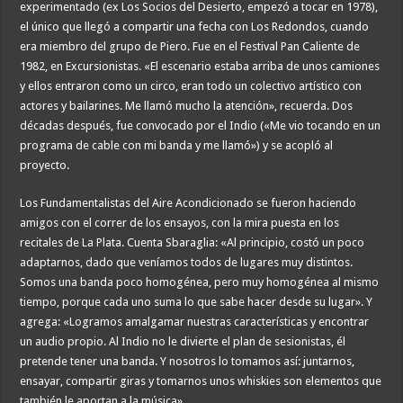
experimentado (ex Los Socios del Desierto, empezó a tocar en 1978),
el único que llegó a compartir una fecha con Los Redondos, cuando
era miembro del grupo de Piero. Fue en el Festival Pan Caliente de
1982, en Excursionistas. «El escenario estaba arriba de unos camiones
y ellos entraron como un circo, eran todo un colectivo artístico con
actores y bailarines. Me llamó mucho la atención», recuerda. Dos
décadas después, fue convocado por el Indio («Me vio tocando en un
programa de cable con mi banda y me llamó») y se acopló al
proyecto.
Los Fundamentalistas del Aire Acondicionado se fueron haciendo
amigos con el correr de los ensayos, con la mira puesta en los
recitales de La Plata. Cuenta Sbaraglia: «Al principio, costó un poco
adaptarnos, dado que veníamos todos de lugares muy distintos.
Somos una banda poco homogénea, pero muy homogénea al mismo
tiempo, porque cada uno suma lo que sabe hacer desde su lugar». Y
agrega: «Logramos amalgamar nuestras características y encontrar
un audio propio. Al Indio no le divierte el plan de sesionistas, él
pretende tener una banda. Y nosotros lo tomamos así: juntarnos,
ensayar, compartir giras y tomarnos unos whiskies son elementos que
también le aportan a la música».