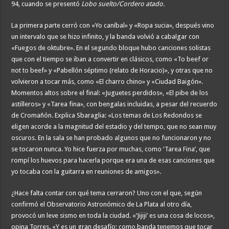
94, cuando se presentó
Lobo suelto/Cordero atado.
La primera parte cerró con «Yo caníbal» y «Ropa sucia», después vino
un intervalo que se hizo infinito, y la banda volvió a cabalgar con
«Fuegos de oktubre». En el segundo bloque hubo canciones solistas
que con el tiempo se iban a convertir en clásicos, como «To beef or
not to beef» y «Pabellón séptimo (relato de Horacio)», y otras que no
volvieron a tocar más, como «El charro chino» y «Ciudad Baigón».
Momentos altos sobre el final: «Juguetes perdidos», «El pibe de los
astilleros» y «Tarea fina», con bengalas incluidas, a pesar del recuerdo
de Cromañón. Explica Sbaraglia: «Los temas de Los Redondos se
eligen acorde a la magnitud del estadio y del tempo, que no sean muy
oscuros. En la sala se han probado algunos que no funcionaron y no
se tocaron nunca. Yo hice fuerza por muchas, como ‘Tarea Fina’, que
rompí los huevos para hacerla porque era una de esas canciones que
yo tocaba con la guitarra en reuniones de amigos».
¿Hace falta contar con qué tema cerraron? Uno con el que, según
confirmó el Observatorio Astronómico de La Plata al otro día,
provocó un leve sismo en toda la ciudad. «‘Jijiji’ es una cosa de locos»,
opina Torres. «Y es un gran desafío: como banda tenemos que tocar