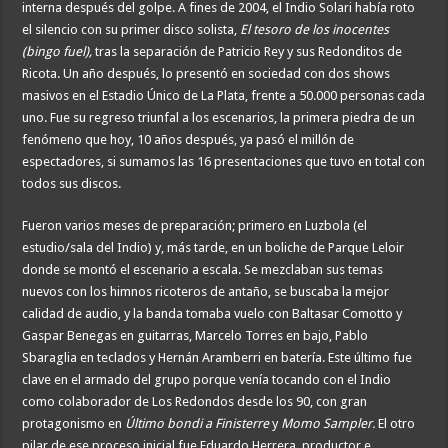
interna después del golpe. A fines de 2004, el Indio Solari había roto
el silencio con su primer disco solista,
El tesoro de los inocentes
(bingo fuel),
tras la separación de Patricio Rey y sus Redonditos de
Ricota. Un año después, lo presentó en sociedad con dos shows
masivos en el Estadio Único de La Plata, frente a 50.000 personas cada
uno. Fue su regreso triunfal a los escenarios, la primera piedra de un
fenómeno que hoy, 10 años después, ya pasó el millón de
espectadores, si sumamos las 16 presentaciones que tuvo en total con
todos sus discos.
Fueron varios meses de preparación; primero en Luzbola (el
estudio/sala del Indio) y, más tarde, en un boliche de Parque Leloir
donde se montó el escenario a escala. Se mezclaban sus temas
nuevos con los himnos ricoteros de antaño, se buscaba la mejor
calidad de audio, y la banda tomaba vuelo con Baltasar Comotto y
Gaspar Benegas en guitarras, Marcelo Torres en bajo, Pablo
Sbaraglia en teclados y Hernán Aramberri en batería. Este último fue
clave en el armado del grupo porque venía tocando con el Indio
como colaborador de Los Redondos desde los 90, con gran
protagonismo en
Último bondi a Finisterre
y
Momo Sampler.
El otro
pilar de ese proceso inicial fue Eduardo Herrera, productor e