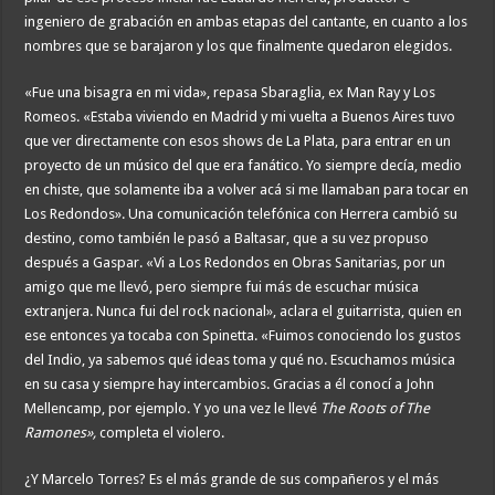
ingeniero de grabación en ambas etapas del cantante, en cuanto a los
nombres que se barajaron y los que finalmente quedaron elegidos.
«Fue una bisagra en mi vida», repasa Sbaraglia, ex Man Ray y Los
Romeos. «Estaba viviendo en Madrid y mi vuelta a Buenos Aires tuvo
que ver directamente con esos shows de La Plata, para entrar en un
proyecto de un músico del que era fanático. Yo siempre decía, medio
en chiste, que solamente iba a volver acá si me llamaban para tocar en
Los Redondos». Una comunicación telefónica con Herrera cambió su
destino, como también le pasó a Baltasar, que a su vez propuso
después a Gaspar. «Vi a Los Redondos en Obras Sanitarias, por un
amigo que me llevó, pero siempre fui más de escuchar música
extranjera. Nunca fui del rock nacional», aclara el guitarrista, quien en
ese entonces ya tocaba con Spinetta. «Fuimos conociendo los gustos
del Indio, ya sabemos qué ideas toma y qué no. Escuchamos música
en su casa y siempre hay intercambios. Gracias a él conocí a John
Mellencamp, por ejemplo. Y yo una vez le llevé
The Roots of The
Ramones»,
completa el violero.
¿Y Marcelo Torres? Es el más grande de sus compañeros y el más