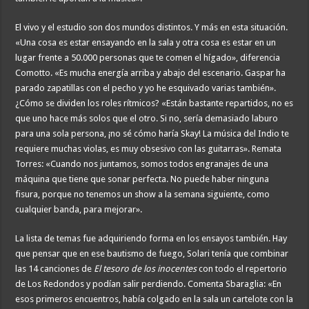
El vivo y el estudio son dos mundos distintos. Y más en esta situación.
«Una cosa es estar ensayando en la sala y otra cosa es estar en un
lugar frente a 50.000 personas que te comen el hígado», diferencia
Comotto. «Es mucha energía arriba y abajo del escenario. Gaspar ha
parado zapatillas con el pecho y yo he esquivado varias también».
¿Cómo se dividen los roles rítmicos? «Están bastante repartidos, no es
que uno hace más solos que el otro. Si no, sería demasiado laburo
para una sola persona, ¡no sé cómo haría Skay! La música del Indio te
requiere muchas violas, es muy obsesivo con las guitarras». Remata
Torres: «Cuando nos juntamos, somos todos engranajes de una
máquina que tiene que sonar perfecta. No puede haber ninguna
fisura, porque no tenemos un show a la semana siguiente, como
cualquier banda, para mejorar».
La lista de temas fue adquiriendo forma en los ensayos también. Hay
que pensar que en ese bautismo de fuego, Solari tenía que combinar
las 14 canciones de
El tesoro de los inocentes
con todo el repertorio
de Los Redondos y podían salir perdiendo. Comenta Sbaraglia: «En
esos primeros encuentros, había colgado en la sala un cartelote con la