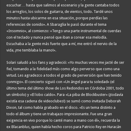
escuchar… hasta que salimos al escenario y la gente cantaba todos
los arreglos, los solos de guitarra, de vientos, todo. Tardé unos
minutos hasta ubicarme en esa situación, porque perdías las
referencias de sonido». A Sbaraglia le pasó durante el tema
«Insomnio», al comienzo: «Tengo una parte instrumental de cuerdas
con el teclado y nunca pensé que iban a corear esa melodía.
Escuchaba a la gente más fuerte que a mí, me entró el nervio de la
vida, ¡me temblaba la mano!».
Solari saludó a los fans y agradeció: «Yo muchas veces me jacté de ser
fiel, tomando a la fidelidad más como algo perverso que como una
virtud. Les agradezco a todos el grado de perversión que han tenido
conmigo». El concierto siguió con «Un ángel para tu soledad» (el
último tema del último show de Los Redondos en Córdoba 2001, todo
un símbolo) y «El lobo caído». Para «La piba de Blockbuster» (¡todavía
existía esa cadena de videoclubes!) se sumó como invitada Deborah
Dixon, tal como había grabado en el disco. «Es un tema distinto a
todo el álbum y tiene un trabajazo impresionante. Fue una gran
exigencia en vivo porque lo canté mano a mano con él», recuerda la
ex Blacanblus, quien había hecho coros para Patricio Rey en Huracán