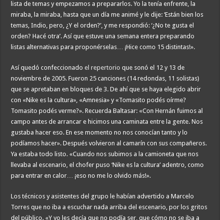
lista de temas y empezamos a prepararlos. Yo la tenía enfrente, la
miraba, la miraba, hasta que un día me animé y le dije: ‘Están bien los
temas, Indio, pero, ¿Y el orden?’, y me respondió: ‘¿No te gusta el
orden? Hacé otra’. Así que estuve una semana entera preparando
listas alternativas para proponérselas… ¡Hice como 15 distintas!».
Así quedó confeccionado
el repertorio
que sonó el 12 y 13 de
noviembre de 2005. Fueron 25 canciones (14 redondas, 11 solistas)
que se apretaban en bloques de 3. De ahí que se haya elegido abrir
con «Nike es la cultura», «Amnesia» y «Tomasito podés oírme?
Tomasito podés verme?». Recuerda Baltasar: «Con Hernán fuimos al
campo antes de arrancar e hicimos una caminata entre la gente. Nos
gustaba hacer eso. En ese momento no nos conocían tanto y lo
podíamos hacer». Después volvieron al camarín con sus compañeros.
Ya estaba todo listo. «Cuando nos subimos a la camioneta que nos
llevaba al escenario, el chofer puso ‘Nike es la cultura’ adentro, como
para entrar en calor… ¡eso no me lo olvido más!».
Los técnicos y asistentes del grupo le habían advertido a Marcelo
Torres que no iba a escuchar nada arriba del escenario, por los gritos
del público. «Y yo les decía que no podía ser, que cómo no se iba a