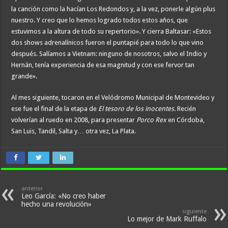
la canción como la hacían Los Redondos y, a la vez, ponerle algún plus
nuestro. Y creo que lo hemos logrado todos estos años, que
estuvimos a la altura de todo su repertorio». Y cierra Baltasar: «Estos
dos shows adrenalínicos fueron el puntapié para todo lo que vino
después. Salíamos a Vietnam: ninguno de nosotros, salvo el Indio y
Hernán, tenía experiencia de esa magnitud y con ese fervor tan
grande».
Al mes siguiente, tocaron en el Velódromo Municipal de Montevideo y
ese fue el final de la etapa de
El tesoro de los inocentes.
Recién
volverían al ruedo en 2008, para presentar
Porco Rex
en Córdoba,
San Luis, Tandil, Salta y… otra vez, La Plata.
anterior
Leo García: «No creo haber
hecho una revolución»
siguiente
Lo mejor de Mark Ruffalo