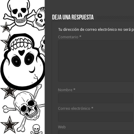
Deja una respuesta
Tu dirección de correo electrónico no será p
Comentario
*
Nombre
*
Correo electrónico
*
Web