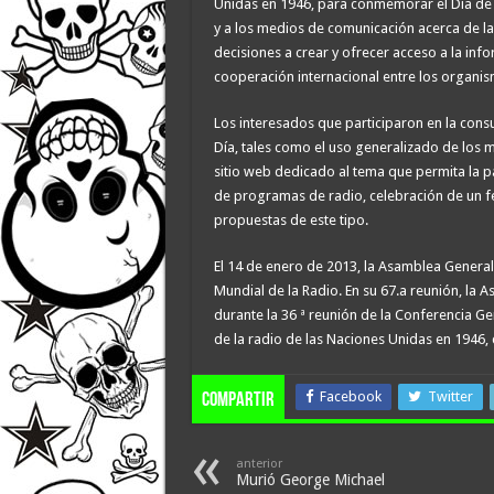
Unidas en 1946, para conmemorar el Día de la
y a los medios de comunicación acerca de la
decisiones a crear y ofrecer acceso a la info
cooperación internacional entre los organis
Los interesados que participaron en la con
Día, tales como el uso generalizado de los 
sitio web dedicado al tema que permita la pa
de programas de radio, celebración de un fes
propuestas de este tipo.
El 14 de enero de 2013, la Asamblea Gener
Mundial de la Radio. En su 67.a reunión, la
durante la 36 ª reunión de la Conferencia G
de la radio de las Naciones Unidas en 1946, 
Facebook
Twitter
compartir
anterior
Murió George Michael