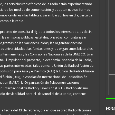
e, los servicios radiofónicos de la radio están experimentando
cia de los medios de comunicación, y adoptan nuevas formas
onos celulares y las tabletas. Sin embargo, hoy en día, cerca de
cceso a la radio.
proceso de consulta dirigido a todos los interesados, es decir,
 las emisoras públicas, estatales, privadas, comunitarias e
rogramas de las Naciones Unidas; las organizaciones no
as universidades , las fundaciones y los organismos bilaterales
es Permanentes y las Comisiones Nacionales de la UNESCO. En el
o. El impulsor del proyecto, la Academia Española de la Radio,
as partes interesadas, tales como: la Unión de Radiodifusión de
difusión para Asia y el Pacífico (ABU) la Unión de Radiodifusión
ifusión (UER), la Asociación Internacional de Radiodifusión
ciation (NABA), la Organización de Telecomunicaciones
d Internacional de Radio y Televisión (URTI), Radio Vaticano ,
tudio de viabilidad para el Día Mundial de la Radio) contiene
Espac
a fecha del 13 de febrero, día en que se creó Radio Naciones