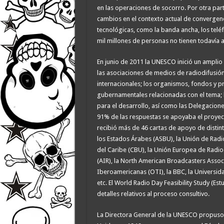
en las operaciones de socorro. Por otra part
cambios en el contexto actual de convergen
tecnológicas, como la banda ancha, los teléf
mil millones de personas no tienen todavía a
En junio de 2011 la UNESCO inició un amplio 
las asociaciones de medios de radiodifusión;
internacionales; los organismos, fondos y p
gubernamentales relacionadas con el tema; l
para el desarrollo, así como las Delegacion
91% de las respuestas se apoyaba el proyect
recibió más de 46 cartas de apoyo de distint
los Estados Árabes (ASBU), la Unión de Radio
del Caribe (CBU), la Unión Europea de Radiod
(AIR), la North American Broadcasters Asso
Iberoamericanas (OTI), la BBC, la Universida
etc. El World Radio Day Feasibility Study (Es
detalles relativos al proceso consultivo.
La Directora General de la UNESCO propuso l