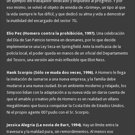
un ejemplo del trabajador dedicado y dispuesto al progreso. Y por
eso mismo, se volvió el objeto de envidia de «Grimey», un tipo al que
la vida siempre le fue difícil, y que dedicó su alma y vida a demostrar
la inutilidad del encargado del sector 7G.
Elio Pez (Homero contra la prohibición, 1997).
Una celebración
del Día de San Patricio termina en desmanes, por lo que decide
implementarse una Ley Seca en Springfield. Ante la ineficacia de la
policía local, el poder queda en manos de un oficial del Departamento
del Tesoro, una versión aún más inflexible que Eliot Ness.
Hank Scorpio (Sólo se muda dos veces, 1996).
A Homero le llega
la invitación de sumarse a una nueva empresa, y la familia debe
mudarse a una nueva ciudad. En un ambiente moderno y relajado, los
Simpson lidian con la adaptación a su nueva vida sin darse cuenta de
que el amable y creativo jefe de Homero es en realidad un villano
megalómano que busca conquistar la Costa Este de Estados Unidos.
Ni el propio agente 007 pudo con el Sr. Scorpio.
Jessica Alegría (La novia de Bart, 1994).
Hay un límite entre la
travesura y la maldad pura, sin remordimientos. Al menos eso